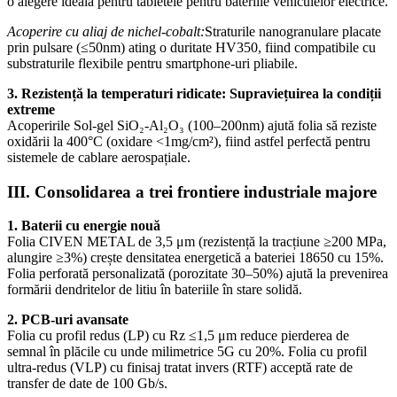
o alegere ideală pentru tabletele pentru bateriile vehiculelor electrice.
Acoperire cu aliaj de nichel-cobalt:
Straturile nanogranulare placate
prin pulsare (≤50nm) ating o duritate HV350, fiind compatibile cu
substraturile flexibile pentru smartphone-uri pliabile.
3. Rezistență la temperaturi ridicate: Supraviețuirea la condiții
extreme
Acoperirile Sol-gel SiO₂-Al₂O₃ (100–200nm) ajută folia să reziste
oxidării la 400°C (oxidare <1mg/cm²), fiind astfel perfectă pentru
sistemele de cablare aerospațiale.
III. Consolidarea a trei frontiere industriale majore
1. Baterii cu energie nouă
Folia CIVEN METAL de 3,5 μm (rezistență la tracțiune ≥200 MPa,
alungire ≥3%) crește densitatea energetică a bateriei 18650 cu 15%.
Folia perforată personalizată (porozitate 30–50%) ajută la prevenirea
formării dendritelor de litiu în bateriile în stare solidă.
2. PCB-uri avansate
Folia cu profil redus (LP) cu Rz ≤1,5 ​​μm reduce pierderea de
semnal în plăcile cu unde milimetrice 5G cu 20%. Folia cu profil
ultra-redus (VLP) cu finisaj tratat invers (RTF) acceptă rate de
transfer de date de 100 Gb/s.