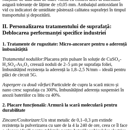
asigură toleranțe de lățime de ±0,05 mm. Ambalajul antioxidant în
vid cu indicatori de umiditate păstrează calitatea suprafeței în timpul
transportului și depozitării.
II. Personalizarea tratamentului de suprafață:
Deblocarea performanței specifice industriei
1. Tratamente de rugozitate: Micro-ancorare pentru o aderență
îmbunătățită
Tratamentul nodulilor:
Placarea prin pulsare în soluție de CuSO₄-
H₂SO₄-As₂O₃ creează noduli de 2–5 μm pe suprafața foliei,
îmbunătățind rezistența la aderență la 1,8–2,5 N/mm – ideală pentru
plăci de circuit 5G.
Aspergere cu două vârfuri:
Particulele de cupru la scară micro și
nano cresc suprafața cu 300%, îmbunătățind aderența suspensiei în
anozii bateriilor cu litiu cu 40%.
2. Placare funcțională: Armură la scară moleculară pentru
durabilitate
Zincare/Cositorizare:
Un strat metalic de 0,1–0,3 μm extinde
rezistența la pulverizarea cu sare de la 4 la 240 de ore, ceea ce îl face