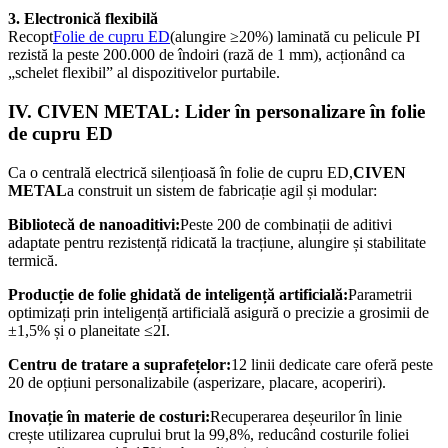
3. Electronică flexibilă
Recopt
Folie de cupru ED
(alungire ≥20%) laminată cu pelicule PI
rezistă la peste 200.000 de îndoiri (rază de 1 mm), acționând ca
„schelet flexibil” al dispozitivelor purtabile.
IV. CIVEN METAL: Lider în personalizare în folie
de cupru ED
Ca o centrală electrică silențioasă în folie de cupru ED,
CIVEN
METAL
a construit un sistem de fabricație agil și modular:
Bibliotecă de nanoaditivi:
Peste 200 de combinații de aditivi
adaptate pentru rezistență ridicată la tracțiune, alungire și stabilitate
termică.
Producție de folie ghidată de inteligență artificială:
Parametrii
optimizați prin inteligență artificială asigură o precizie a grosimii de
±1,5% și o planeitate ≤2I.
Centru de tratare a suprafețelor:
12 linii dedicate care oferă peste
20 de opțiuni personalizabile (asperizare, placare, acoperiri).
Inovație în materie de costuri:
Recuperarea deșeurilor în linie
crește utilizarea cuprului brut la 99,8%, reducând costurile foliei