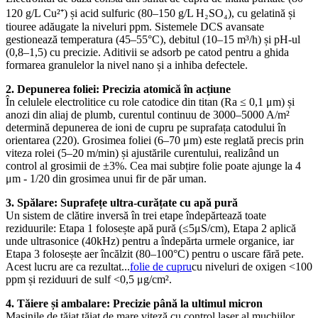
120 g/L Cu²⁺) și acid sulfuric (80–150 g/L H₂SO₄), cu gelatină și
tiouree adăugate la niveluri ppm. Sistemele DCS avansate
gestionează temperatura (45–55°C), debitul (10–15 m³/h) și pH-ul
(0,8–1,5) cu precizie. Aditivii se adsorb pe catod pentru a ghida
formarea granulelor la nivel nano și a inhiba defectele.
2. Depunerea foliei: Precizia atomică în acțiune
În celulele electrolitice cu role catodice din titan (Ra ≤ 0,1 μm) și
anozi din aliaj de plumb, curentul continuu de 3000–5000 A/m²
determină depunerea de ioni de cupru pe suprafața catodului în
orientarea (220). Grosimea foliei (6–70 μm) este reglată precis prin
viteza rolei (5–20 m/min) și ajustările curentului, realizând un
control al grosimii de ±3%. Cea mai subțire folie poate ajunge la 4
μm - 1/20 din grosimea unui fir de păr uman.
3. Spălare: Suprafețe ultra-curățate cu apă pură
Un sistem de clătire inversă în trei etape îndepărtează toate
reziduurile: Etapa 1 folosește apă pură (≤5μS/cm), Etapa 2 aplică
unde ultrasonice (40kHz) pentru a îndepărta urmele organice, iar
Etapa 3 folosește aer încălzit (80–100°C) pentru o uscare fără pete.
Acest lucru are ca rezultat...
folie de cupru
cu niveluri de oxigen <100
ppm și reziduuri de sulf <0,5 μg/cm².
4. Tăiere și ambalare: Precizie până la ultimul micron
Mașinile de tăiat tăiat de mare viteză cu control laser al muchiilor