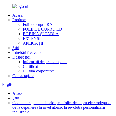
Acasă
Produse
Folii de cupru RA
FOLII DE CUPRU ED
BOBINĂ ȘI TABLĂ
EXTENSII
APLICAȚII
Ştiri
Întrebări frecvente
Despre noi
Informații despre companie
Certificat
Cultură corporativă
Contactaţi-ne
English
Acasă
Ştiri
Codul inteligent de fabricație a foliei de cupru electrodepuse:
de la depunerea la nivel atomic la revoluția personalizării
industriale