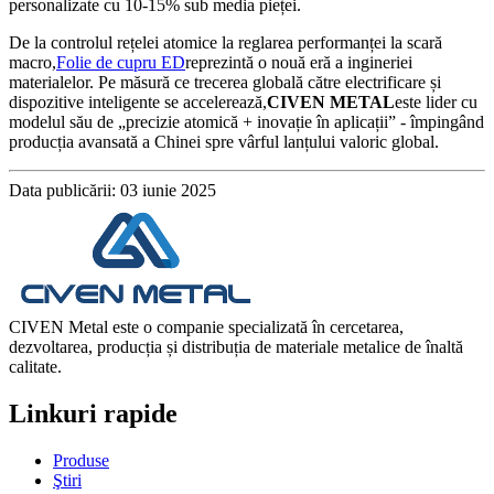
personalizate cu 10-15% sub media pieței.
De la controlul rețelei atomice la reglarea performanței la scară
macro,
Folie de cupru ED
reprezintă o nouă eră a ingineriei
materialelor. Pe măsură ce trecerea globală către electrificare și
dispozitive inteligente se accelerează,
CIVEN METAL
este lider cu
modelul său de „precizie atomică + inovație în aplicații” - împingând
producția avansată a Chinei spre vârful lanțului valoric global.
Data publicării: 03 iunie 2025
CIVEN Metal este o companie specializată în cercetarea,
dezvoltarea, producția și distribuția de materiale metalice de înaltă
calitate.
Linkuri rapide
Produse
Ştiri