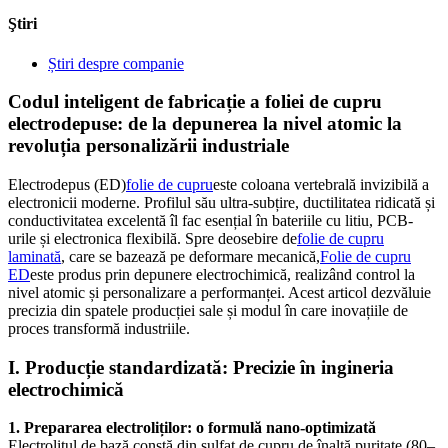
Ştiri
Știri despre companie
Codul inteligent de fabricație a foliei de cupru
electrodepuse: de la depunerea la nivel atomic la
revoluția personalizării industriale
Electrodepus (ED)
folie de cupru
este coloana vertebrală invizibilă a
electronicii moderne. Profilul său ultra-subțire, ductilitatea ridicată și
conductivitatea excelentă îl fac esențial în bateriile cu litiu, PCB-
urile și electronica flexibilă. Spre deosebire de
folie de cupru
laminată
, care se bazează pe deformare mecanică,
Folie de cupru
ED
este produs prin depunere electrochimică, realizând control la
nivel atomic și personalizare a performanței. Acest articol dezvăluie
precizia din spatele producției sale și modul în care inovațiile de
proces transformă industriile.
I. Producție standardizată: Precizie în ingineria
electrochimică
1. Prepararea electroliților: o formulă nano-optimizată
Electrolitul de bază constă din sulfat de cupru de înaltă puritate (80–